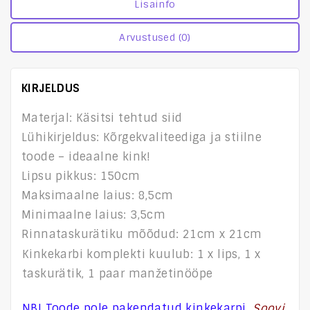
Lisainfo
Arvustused (0)
KIRJELDUS
Materjal: Käsitsi tehtud siid
Lühikirjeldus: Kõrgekvaliteediga ja stiilne
toode – ideaalne kink!
Lipsu pikkus: 150cm
Maksimaalne laius: 8,5cm
Minimaalne laius: 3,5cm
Rinnataskurätiku mõõdud: 21cm x 21cm
Kinkekarbi komplekti kuulub: 1 x lips, 1 x
taskurätik, 1 paar manžetinööpe
NB! Toode pole pakendatud kinkekarpi.
Soovi