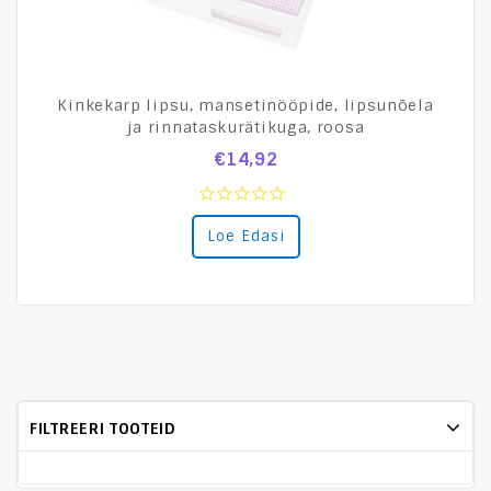
Kinkekarp lipsu, mansetinööpide, lipsunõela
ja rinnataskurätikuga, roosa
€
14,92
0
Loe Edasi
out
of
5
FILTREERI TOOTEID