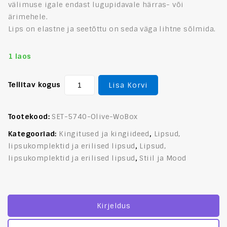
välimuse igale endast lugupidavale härras- või
ärimehele.
Lips on elastne ja seetõttu on seda väga lihtne sõlmida.
1 laos
Tellitav kogus
Lisa Korvi
Tootekood:
SET-5740-Olive-WoBox
Kategooriad:
Kingitused ja kingiideed
,
Lipsud,
lipsukomplektid ja erilised lipsud
,
Lipsud,
lipsukomplektid ja erilised lipsud
,
Stiil ja Mood
Kirjeldus