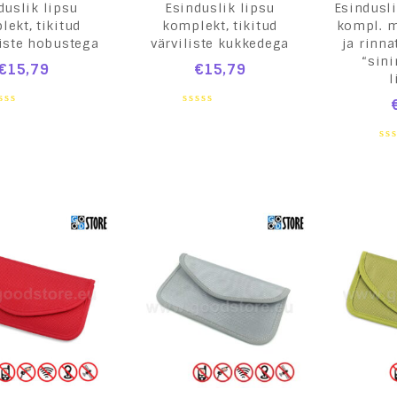
duslik lipsu
Esinduslik lipsu
Esindusli
ekt, tikitud
komplekt, tikitud
kompl. 
iste hobustega
värviliste kukkedega
ja rinna
“sin
€
15,79
€
15,79
l
0
ut
out
of
0
5
ou
of
5