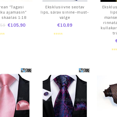
rean “Tagasi
Eksklusiivne seotav
Eksklus
kku ajamasin”
lips, särav sinine-must-
lip
 skaalas 1:18
valge
manse
rinnat
€
105,90
€
10,89
,59
kullakar
tr
0
ut
out
of
5
0
ou
of
5