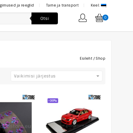
ngimused ja reeglid
Tarne ja transport
Keel:
0
Otsi
Esileht
/
Shop
Vaikimisi järjestus
-30%