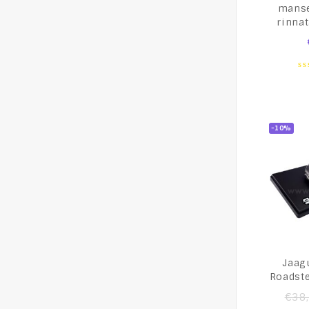
manse
rinna
0
o
of
5
-10%
Jaag
Roadste
€
38