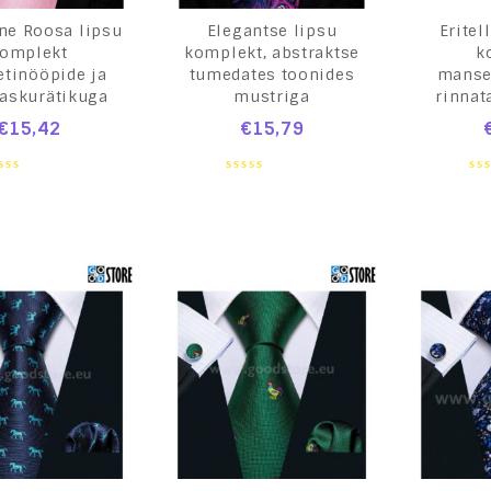
ne Roosa lipsu
Elegantse lipsu
Eritel
omplekt
komplekt, abstraktse
k
tinööpide ja
tumedates toonides
manse
taskurätikuga
mustriga
rinnat
€
15,42
€
15,79
0
0
ut
out
ou
of
of
5
5