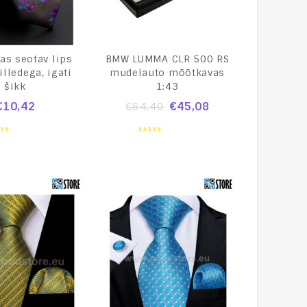
as seotav lips
BMW LUMMA CLR 500 RS
lilledega, igati
mudelauto mõõtkavas
šikk
1:43
€
10,42
€
45,08
€
64,40
0
t
out
of
5