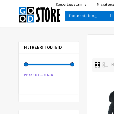
Kauba tagastamine
Privaatsus
Tootekataloog
FILTREERI TOOTEID
N
Price:
€1
—
€466