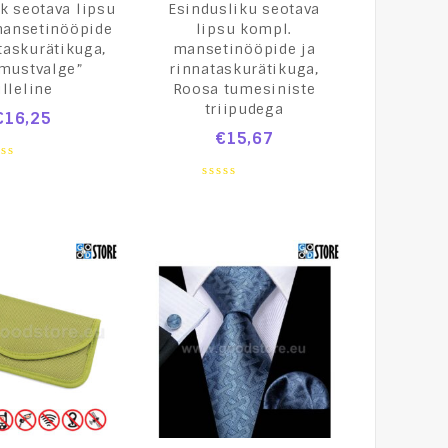
k seotava lipsu
Esindusliku seotava
mansetinööpide
lipsu kompl.
taskurätikuga,
mansetinööpide ja
imustvalge”
rinnataskurätikuga,
illeline
Roosa tumesiniste
triipudega
€
16,25
€
15,67
t
0
out
of
5