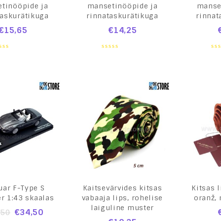
tinööpide ja
mansetinööpide ja
manse
taskurätikuga
rinnataskurätikuga
rinnat
€
15,65
€
14,25
0
0
ut
out
ou
of
of
5
5
uar F-Type S
Kaitsevärvides kitsas
Kitsas l
r 1:43 skaalas
vabaaja lips, rohelise
oranž,
laiguline muster
€
34,50
,50