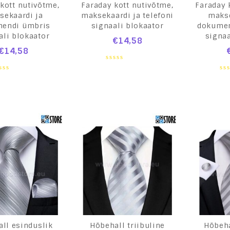
kott nutivõtme,
Faraday kott nutivõtme,
Faraday 
sekaardi ja
maksekaardi ja telefoni
makse
endi ümbris
signaali blokaator
dokumen
ali blokaator
signaa
€
14,58
€
14,58
0
out
0
of
ut
ou
5
of
5
ll esinduslik
Hõbehall triibuline
Hõbeha