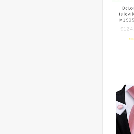
DeLo
tulevi
M1985
€
124
0
o
of
5