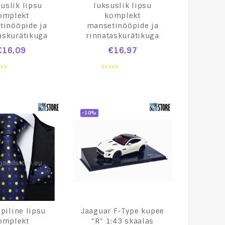
uslik lipsu
luksuslik lipsu
omplekt
komplekt
tinööpide ja
mansetinööpide ja
askurätikuga
rinnataskurätikuga
€
16,09
€
16,97
0
t
out
of
5
-10%
äpiline lipsu
Jaaguar F-Type kupee
omplekt
“R” 1:43 skaalas