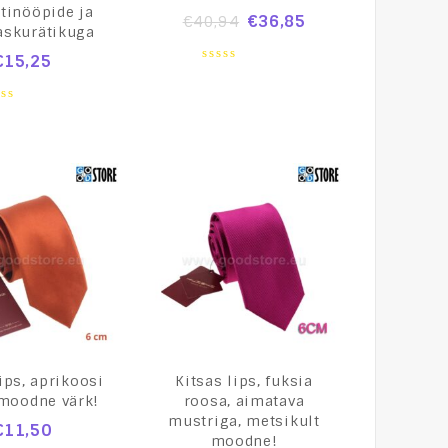
tinööpide ja
€
36,85
€
40,94
askurätikuga
€
15,25
0
out
of
5
t
ips, aprikoosi
Kitsas lips, fuksia
 moodne värk!
roosa, aimatava
mustriga, metsikult
€
11,50
moodne!