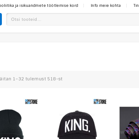
poliitika ja isikuandmete töötlemise kord
Info meie kohta
Ti
äitan 1–32 tulemust 518-st