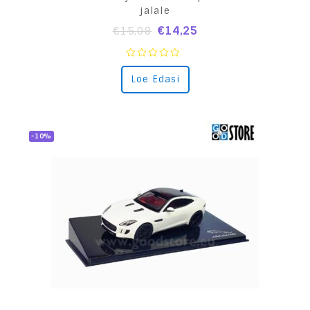
jalale
€
14,25
€
15,08
0
Loe Edasi
out
of
5
-10%