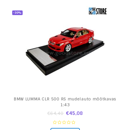
-30%
BMW LUMMA CLR 500 RS mudelauto mõõtkavas
1:43
€
45,08
€
64,40
0