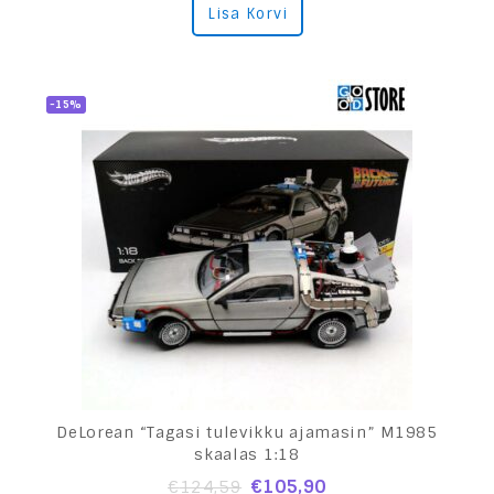
Lisa Korvi
out
of
5
-15%
DeLorean “Tagasi tulevikku ajamasin” M1985
skaalas 1:18
€
105,90
€
124,59