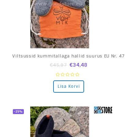
Viltsussid kummitallaga hallid suurus EU Nr. 47
€
34,48
€
45,97
0
Lisa Korvi
out
of
5
-25%