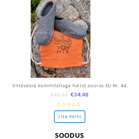
Viltsussid kummitallaga hallid suurus EU Nr. 44
€
34,48
€
45,97
0
Lisa Korvi
out
of
5
SOODUS