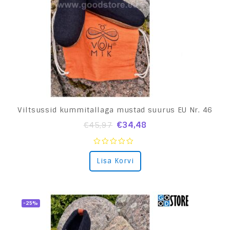
Viltsussid kummitallaga mustad suurus EU Nr. 46
€
34,48
€
45,97
0
Lisa Korvi
out
of
5
-25%