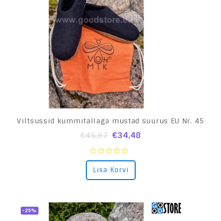
Viltsussid kummitallaga mustad suurus EU Nr. 45
€
34,48
€
45,97
0
Lisa Korvi
out
of
5
-25%