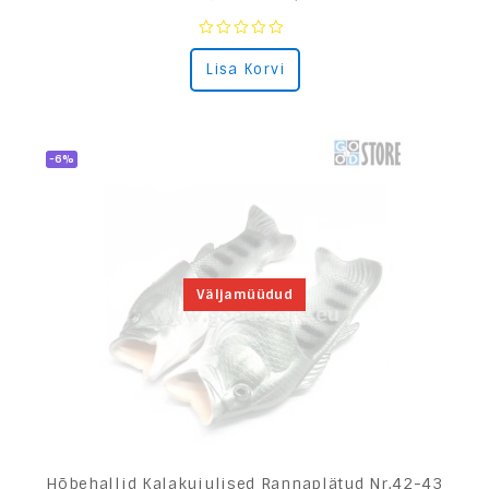
0
Lisa Korvi
out
of
5
-6%
Väljamüüdud
Hõbehallid Kalakujulised Rannaplätud Nr.42-43