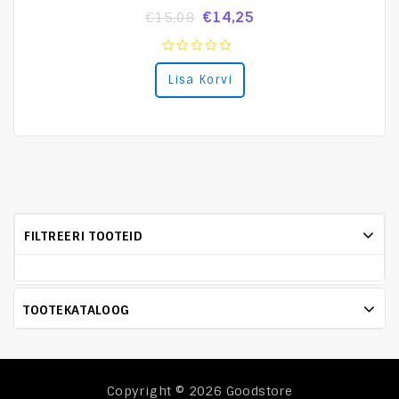
€
14,25
€
15,08
0
Lisa Korvi
out
of
5
FILTREERI TOOTEID
TOOTEKATALOOG
Copyright © 2026
Goodstore