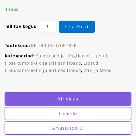
1 laos
Tellitav kogus
Lisa Korvi
Tootekood:
SET-4303-070519-B
Kategooriad:
Kingitused ja kingiideed
,
Lipsud,
lipsukomplektid ja erilised lipsud
,
Lipsud,
lipsukomplektid ja erilised lipsud
,
Stiil ja Mood
Kirjeldus
Lisainfo
Arvustused (0)