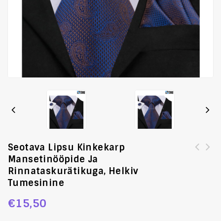
Seotava Lipsu Kinkekarp
Mansetinööpide Ja
Luksusliku siidlipsu kinkekarp, esinduslik hõbehall
Luksuslik siidlipsu kinkekarp, mansetinööpide ja
Rinnataskurätikuga, Helkiv
harmoneeritud helesinisega
rinnarätikuga, helesinine lilleline
Tumesinine
€
15,50