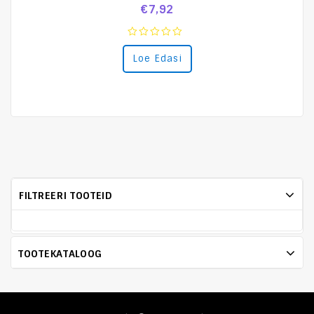
€
7,92
0
Loe Edasi
out
of
5
FILTREERI TOOTEID
TOOTEKATALOOG