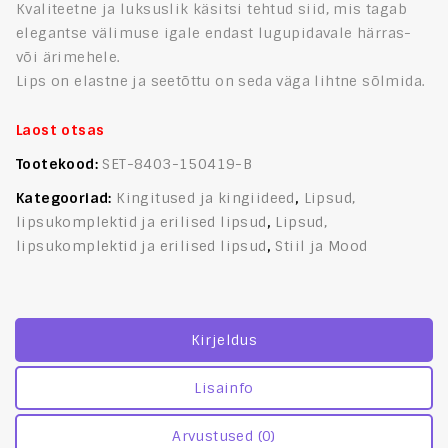
Kvaliteetne ja luksuslik käsitsi tehtud siid, mis tagab
elegantse välimuse igale endast lugupidavale härras-
või ärimehele.
Lips on elastne ja seetõttu on seda väga lihtne sõlmida.
Laost otsas
Tootekood:
SET-8403-150419-B
Kategooriad:
Kingitused ja kingiideed
,
Lipsud,
lipsukomplektid ja erilised lipsud
,
Lipsud,
lipsukomplektid ja erilised lipsud
,
Stiil ja Mood
Kirjeldus
Lisainfo
Arvustused (0)