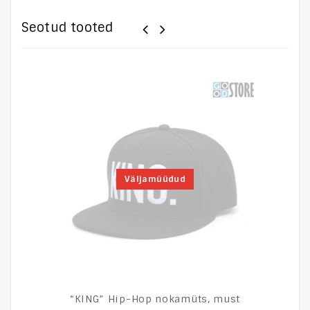
Seotud tooted
Väljamüüdud
“KING” Hip-Hop nokamüts, must
N