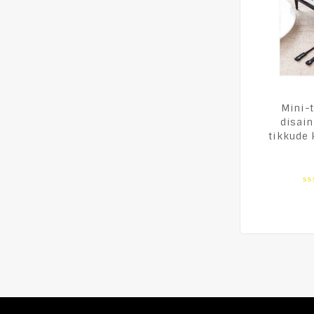
Mini-t
disain
tikkude 
0
o
of
5