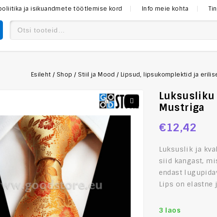
poliitika ja isikuandmete töötlemise kord
Info meie kohta
Ti
Esileht
/
Shop
/
Stiil ja Mood
/
Lipsud, lipsukomplektid ja erili
Luksusliku
Mustriga
€
12,42
Luksuslik ja kva
siid kangast, mi
endast lugupidav
Lips on elastne 
3 laos