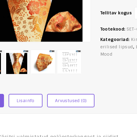
Tellitav kogus
Tootekood:
SET
Kategooriad:
Ki
erilised lipsud
,
Mood
Lisainfo
Arvustused (0)