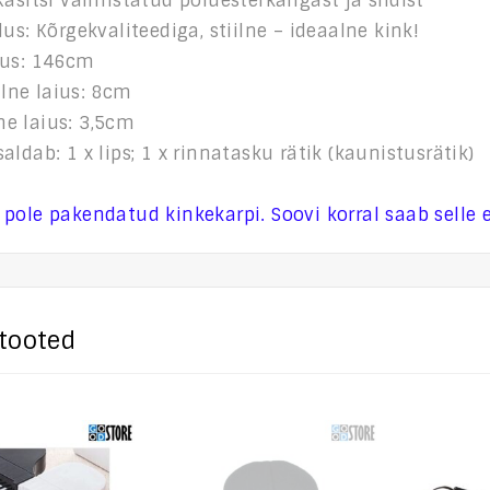
Käsitsi valmistatud polüesterkangast ja siidist
dus: Kõrgekvaliteediga, stiilne – ideaalne kink!
kus: 146cm
lne laius: 8cm
e laius: 3,5cm
aldab: 1 x lips; 1 x rinnatasku rätik (kaunistusrätik)
pole pakendatud kinkekarpi. Soovi korral saab selle e
tooted