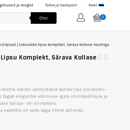
ngimused ja reeglid
Tarne ja transport
Keel:
0
Otsi
sed lipsud
/
Luksusliku lipsu komplekt, särava kollase mustriga
 Lipsu Komplekt, Särava Kollase
Luksuslik Lips ülikonna kõrvale, helkiva punase
mustriga
liteetne
käsitsi valmistatud seotav lips polüester-
s tagab elegantse välimuse igale stiiliteadlikule ja
ale härras- või ärimehele.
ja seetõttu on seda väga lihtne sõlmida.