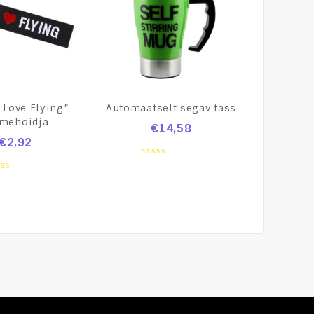
 Love Flying”
Automaatselt segav tass
CARBON
tmehoidja
€
14,58
€
2,92
€
114,
0
out
0
of
t
ou
5
of
5