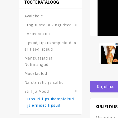
TOOTEKATALOOG
Avalehele
Kingitused ja kingiideed
Kodusisustus
Lipsud, lipsukomplektid ja
erilised lipsud
Mänguasjad ja
Nutimängud
Mudelautod
Naiste rätid ja sallid
Kirjeldus
Stiil ja Mood
Lipsud, lipsukomplektid
ja erilised lipsud
KIRJELDUS