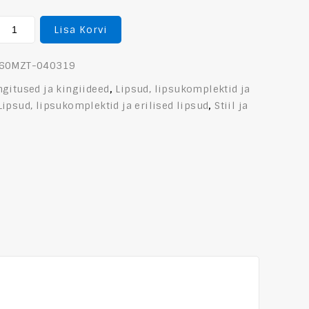
Lisa Korvi
-60MZT-040319
ngitused ja kingiideed
,
Lipsud, lipsukomplektid ja
Lipsud, lipsukomplektid ja erilised lipsud
,
Stiil ja