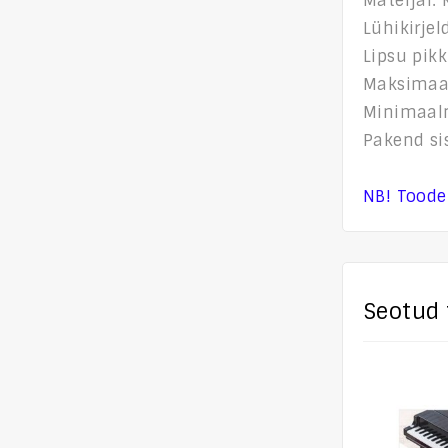
Materjal: 
Lühikirjel
Lipsu pik
Maksimaa
Minimaaln
Pakend sis
NB! Toode 
Seotud 