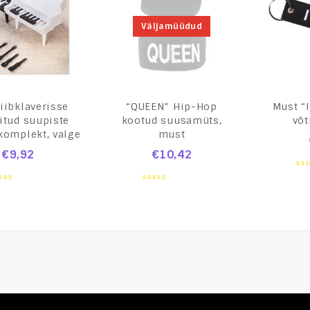
Väljamüüdud
iibklaverisse
“QUEEN” Hip-Hop
Must “I
itud suupiste
kootud suusamüts,
võ
komplekt, valge
must
€
9,92
€
10,42
0
ou
0
of
ut
out
5
of
5