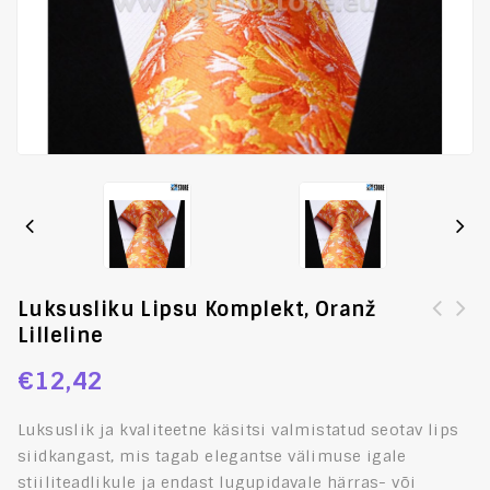
Luksusliku Lipsu Komplekt, Oranž
Lilleline
Luksuslik kikilipsu komplekt, mansetinööpide ja
rinnarätikuga, lilla
€
12,42
Luksuslik ja kvaliteetne
käsitsi valmistatud seotav lips
siidkangast, mis tagab elegantse välimuse igale
stiiliteadlikule ja endast lugupidavale härras- või