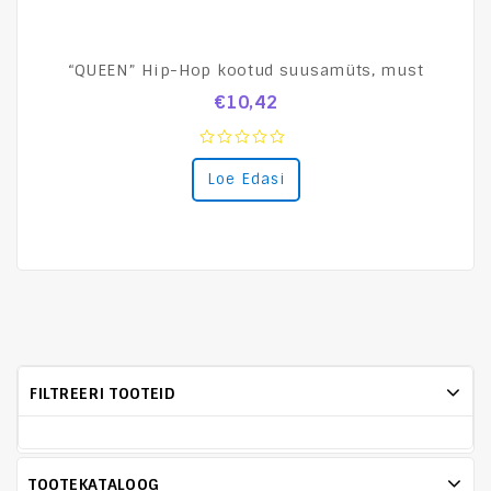
“QUEEN” Hip-Hop kootud suusamüts, must
€
10,42
0
Loe Edasi
out
of
5
FILTREERI TOOTEID
TOOTEKATALOOG