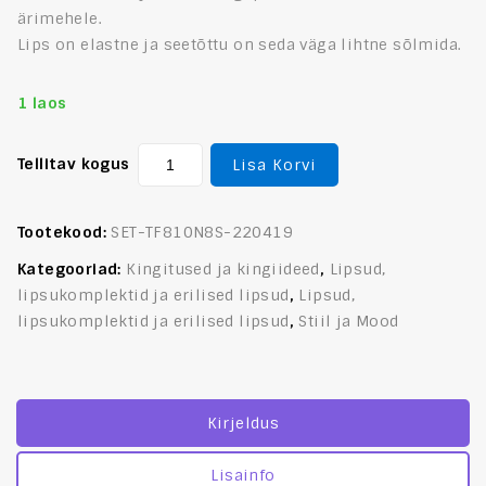
ärimehele.
Lips on elastne ja seetõttu on seda väga lihtne sõlmida.
1 laos
Tellitav kogus
Lisa Korvi
Tootekood:
SET-TF810N8S-220419
Kategooriad:
Kingitused ja kingiideed
,
Lipsud,
lipsukomplektid ja erilised lipsud
,
Lipsud,
lipsukomplektid ja erilised lipsud
,
Stiil ja Mood
Kirjeldus
Lisainfo