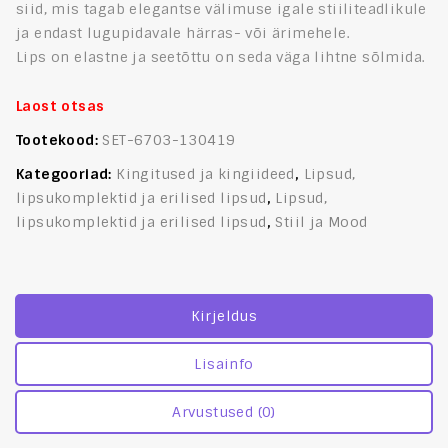
siid, mis tagab elegantse välimuse igale stiiliteadlikule
ja endast lugupidavale härras- või ärimehele.
Lips on elastne ja seetõttu on seda väga lihtne sõlmida.
Laost otsas
Tootekood:
SET-6703-130419
Kategooriad:
Kingitused ja kingiideed
,
Lipsud,
lipsukomplektid ja erilised lipsud
,
Lipsud,
lipsukomplektid ja erilised lipsud
,
Stiil ja Mood
Kirjeldus
Lisainfo
Arvustused (0)