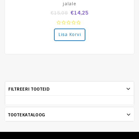
jalale
€
14,25
€
15,08
0
Lisa Korvi
out
of
5
FILTREERI TOOTEID
TOOTEKATALOOG