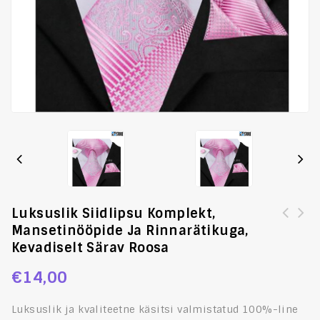
Luksuslik Siidlipsu Komplekt,
Mansetinööpide Ja Rinnarätikuga,
Luksuslik siidlipsu kinkekarp, mansetinööpide ja
Seotav lips, tikitud lindudega pastelne violetne, 2019
Kevadiselt Särav Roosa
rinnarätikuga, kevadiselt särav roosa
moevärv
€
14,00
Luksuslik ja kvaliteetne käsitsi valmistatud 100%-line