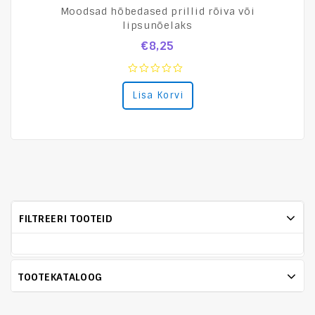
Moodsad hõbedased prillid rõiva või
lipsunõelaks
€
8,25
0
Lisa Korvi
out
of
5
FILTREERI TOOTEID
TOOTEKATALOOG