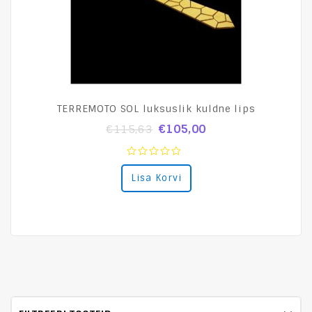
TERREMOTO SOL luksuslik kuldne lips
€
105,00
€
115,63
0
Lisa Korvi
out
of
5