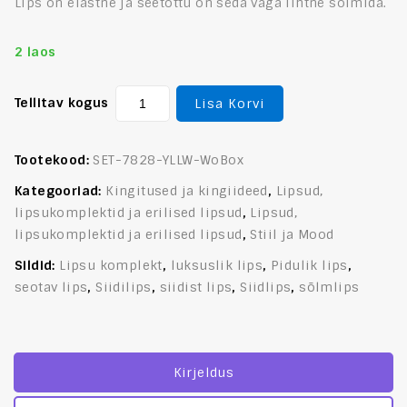
Lips on elastne ja seetõttu on seda väga lihtne sõlmida.
2 laos
Tellitav kogus
Lisa Korvi
Tootekood:
SET-7828-YLLW-WoBox
Kategooriad:
Kingitused ja kingiideed
,
Lipsud,
lipsukomplektid ja erilised lipsud
,
Lipsud,
lipsukomplektid ja erilised lipsud
,
Stiil ja Mood
Sildid:
Lipsu komplekt
,
luksuslik lips
,
Pidulik lips
,
seotav lips
,
Siidilips
,
siidist lips
,
Siidlips
,
sõlmlips
Kirjeldus