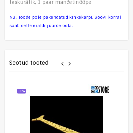
taskurätik, 1 paar manžetinööpe
NB! Toode pole pakendatud kinkekarpi. Soovi korral
saab selle eraldi juurde osta.
Seotud tooted
-9%