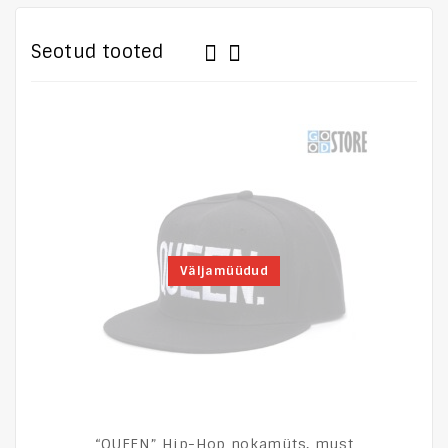
Seotud tooted
Väljamüüdud
“QUEEN” Hip-Hop nokamüts, must
N