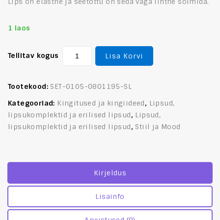
Lips on elastne ja seetõttu on seda väga lihtne sõlmida.
1 laos
Tellitav kogus
Lisa Korvi
Tootekood:
SET-0105-0801195-SL
Kategooriad:
Kingitused ja kingiideed
,
Lipsud,
lipsukomplektid ja erilised lipsud
,
Lipsud,
lipsukomplektid ja erilised lipsud
,
Stiil ja Mood
Kirjeldus
Lisainfo