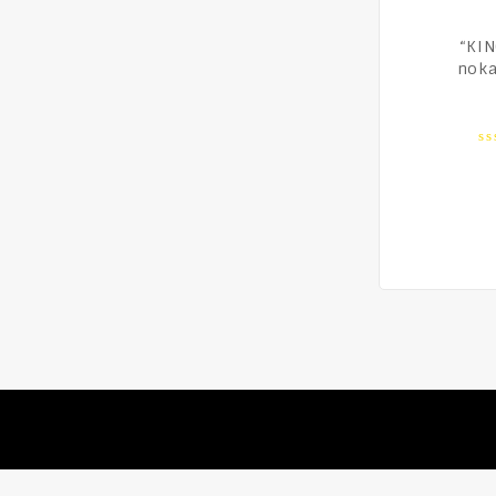
“KI
noka
0
o
of
5