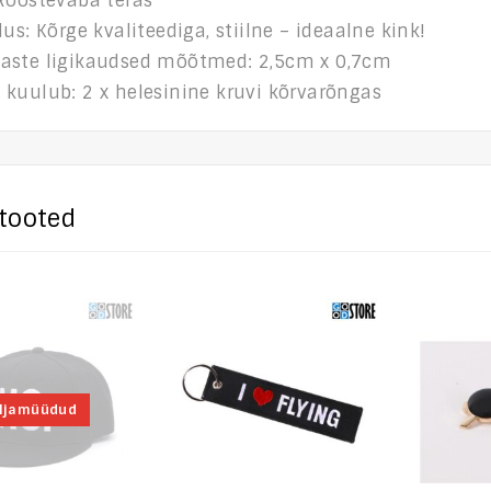
 Roostevaba teras
dus: Kõrge kvaliteediga, stiilne – ideaalne kink!
aste ligikaudsed mõõtmed: 2,5cm x 0,7cm
 kuulub: 2 x helesinine kruvi kõrvarõngas
tooted
ljamüüdud