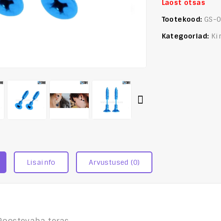
Laost otsas
Tootekood:
GS-
Kategooriad:
Ki
Lisainfo
Arvustused (0)