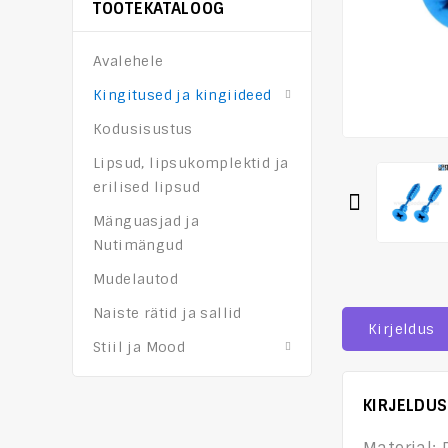
TOOTEKATALOOG
Avalehele
Kingitused ja kingiideed
Kodusisustus
Lipsud, lipsukomplektid ja
erilised lipsud
Mänguasjad ja
Nutimängud
Mudelautod
Naiste rätid ja sallid
Kirjeldus
Stiil ja Mood
KIRJELDUS