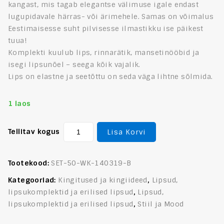
kangast, mis tagab elegantse välimuse igale endast
lugupidavale härras- või ärimehele. Samas on võimalus
Eestimaisesse suht pilvisesse ilmastikku ise päikest
tuua!
Komplekti kuulub lips, rinnarätik, mansetinööbid ja
isegi lipsunõel – seega kõik vajalik.
Lips on elastne ja seetõttu on seda väga lihtne sõlmida.
1 laos
Tellitav kogus
Lisa Korvi
Tootekood:
SET-50-WK-140319-B
Kategooriad:
Kingitused ja kingiideed
,
Lipsud,
lipsukomplektid ja erilised lipsud
,
Lipsud,
lipsukomplektid ja erilised lipsud
,
Stiil ja Mood