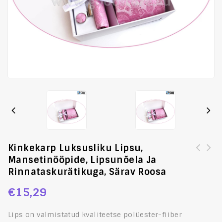
Kinkekarp Luksusliku Lipsu,
Mansetinööpide, Lipsunõela Ja
Kinkekarp luksusliku lipsu, mansetinööpide, lipsunõela
Luksusliku lipsu komplekt, mansetinööpide ja
Rinnataskurätikuga, Särav Roosa
ja rinnataskurätikuga, liustiku sinine
rinnataskurätikuga, kollane
€
15,29
Lips on valmistatud kvaliteetse polüester-fiiber