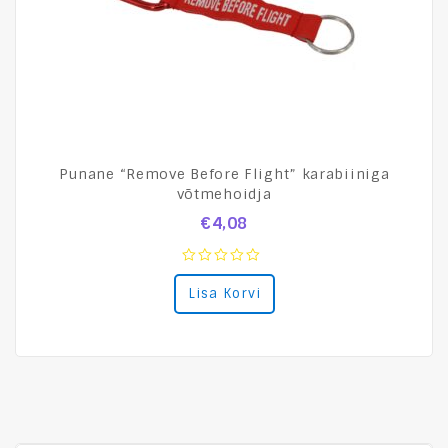
Punane “Remove Before Flight” karabiiniga
võtmehoidja
€
4,08
0
Lisa Korvi
out
of
5