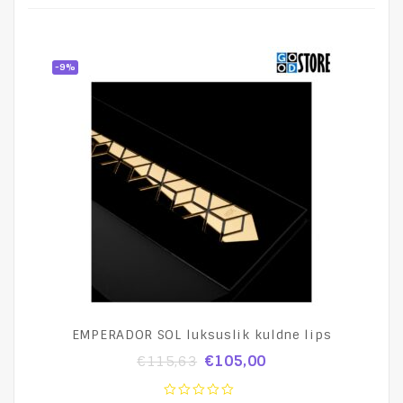
-9%
EMPERADOR SOL luksuslik kuldne lips
€
105,00
€
115,63