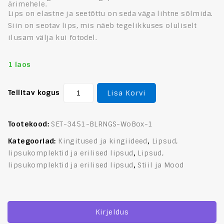
ärimehele.
Lips on elastne ja seetõttu on seda väga lihtne sõlmida.
Siin on seotav lips, mis näeb tegelikkuses oluliselt
ilusam välja kui fotodel.
1 laos
Tellitav kogus
Lisa Korvi
Tootekood:
SET-3451-BLRNGS-WoBox-1
Kategooriad:
Kingitused ja kingiideed
,
Lipsud,
lipsukomplektid ja erilised lipsud
,
Lipsud,
lipsukomplektid ja erilised lipsud
,
Stiil ja Mood
Kirjeldus