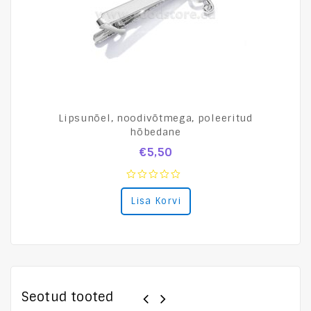
Lipsunõel, noodivõtmega, poleeritud
hõbedane
€
5,50
0
Lisa Korvi
out
of
5
Seotud tooted