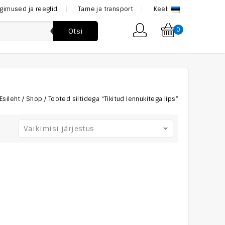
ngimused ja reeglid
Tarne ja transport
Keel:
0
Otsi
Esileht
/
Shop
/
Tooted siltidega “Tikitud lennukitega lips”
Vaikimisi järjestus