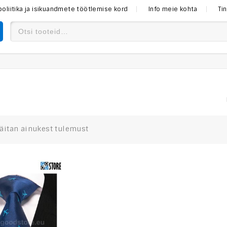
poliitika ja isikuandmete töötlemise kord
Info meie kohta
Ti
äitan ainukest tulemust