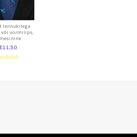
d lennukitega
 või vormilips,
mesinine
€
11,50
ut