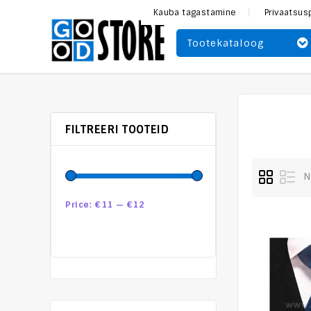
Kauba tagastamine
Privaatsus
Tootekataloog
FILTREERI TOOTEID
N
Price:
€11
—
€12