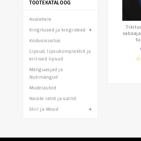
TOOTEKATALOOG
Avalehele
Tikitu
Kingitused ja kingiideed
vabaaja
tu
Kodusisustus
Lipsud, lipsukomplektid ja
erilised lipsud
0
Mänguasjad ja
o
of
Nutimängud
5
Mudelautod
Naiste rätid ja sallid
Stiil ja Mood