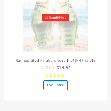
Väljamüüdud
Rannaplätud kalakujulised Nr.46-47 jalale
€
14,92
€
15,83
0
Loe Edasi
out
of
5