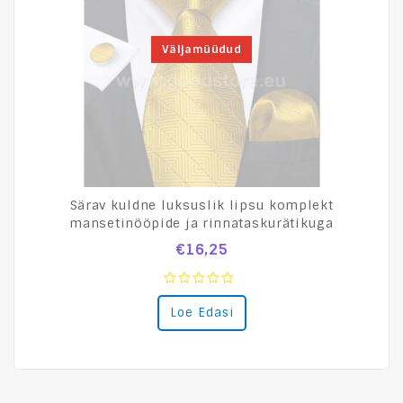
Väljamüüdud
Särav kuldne luksuslik lipsu komplekt
mansetinööpide ja rinnataskurätikuga
€
16,25
0
Loe Edasi
out
of
5