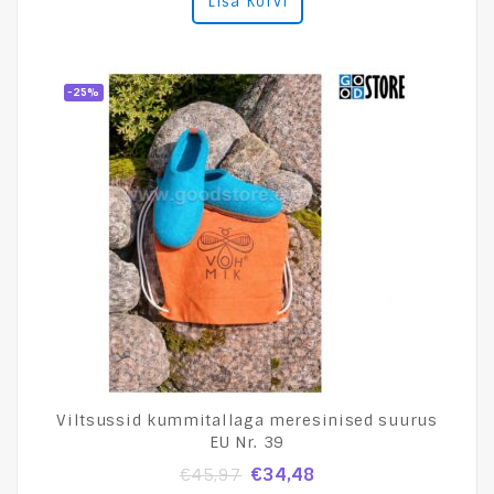
Lisa Korvi
of
5
-25%
Viltsussid kummitallaga meresinised suurus
EU Nr. 39
€
34,48
€
45,97