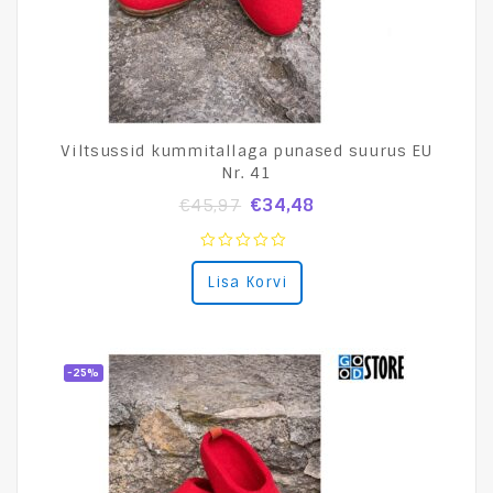
Viltsussid kummitallaga punased suurus EU
Nr. 41
€
34,48
€
45,97
0
Lisa Korvi
out
of
5
-25%