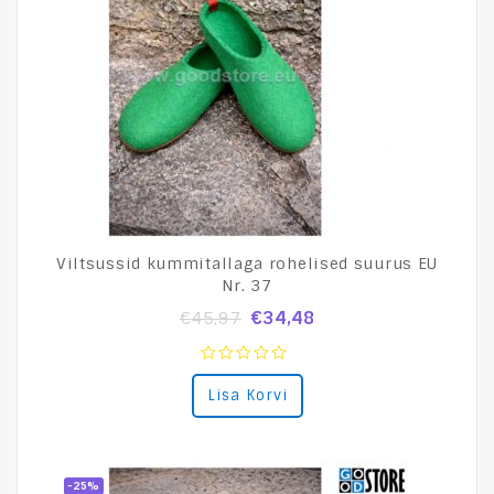
Viltsussid kummitallaga rohelised suurus EU
Nr. 37
€
34,48
€
45,97
0
Lisa Korvi
out
of
5
-25%