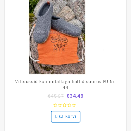
Viltsussid kummitallaga hallid suurus EU Nr.
44
€
34,48
€
45,97
0
Lisa Korvi
out
of
5