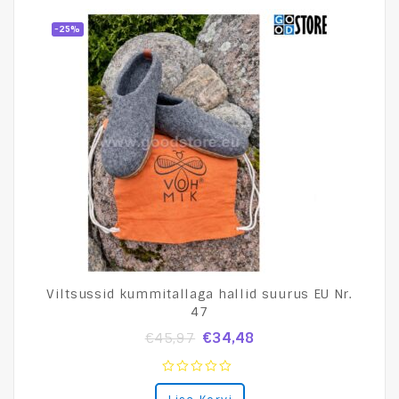
-25%
Viltsussid kummitallaga hallid suurus EU Nr.
47
€
34,48
€
45,97
0
out