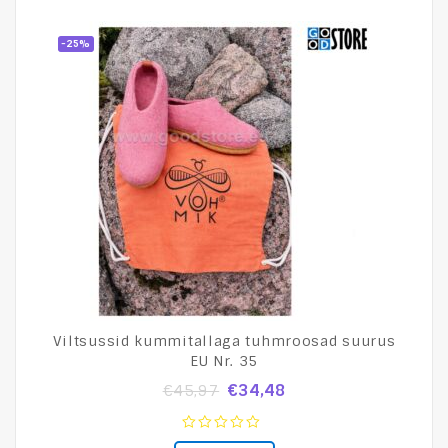
-25%
Viltsussid kummitallaga tuhmroosad suurus
EU Nr. 35
€
34,48
€
45,97
0