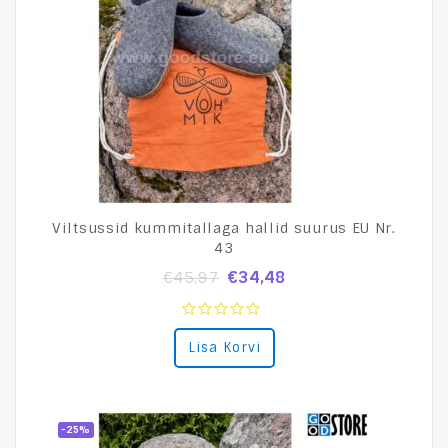
Viltsussid kummitallaga hallid suurus EU Nr.
43
€
34,48
€
45,97
0
Lisa Korvi
out
of
5
-25%