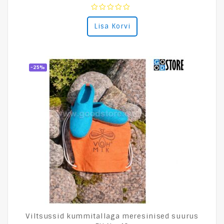
0
Lisa Korvi
out
of
5
-25%
Viltsussid kummitallaga meresinised suurus