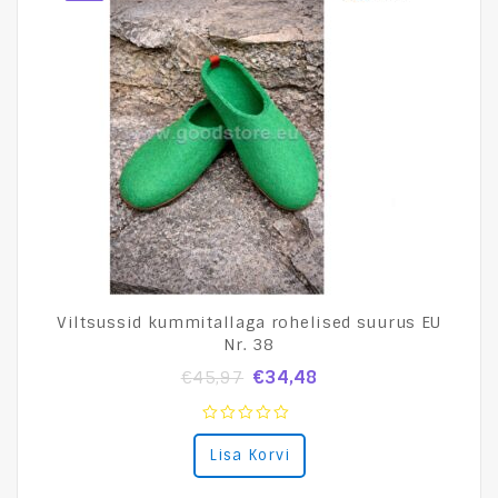
Viltsussid kummitallaga rohelised suurus EU
Nr. 38
€
34,48
€
45,97
0
Lisa Korvi
out
of
5