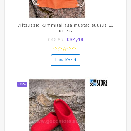
Viltsussid kummitallaga mustad suurus EU
Nr. 46
€
34,48
€
45,97
0
Lisa Korvi
out
of
5
-25%