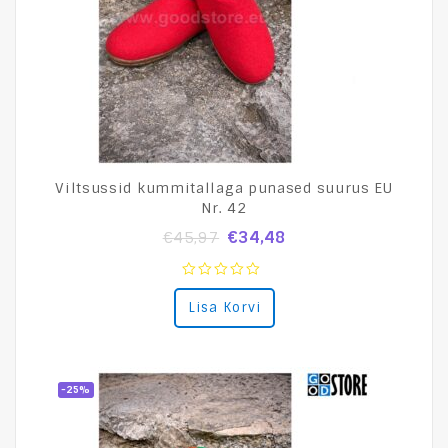
Viltsussid kummitallaga punased suurus EU
Nr. 42
€
34,48
€
45,97
0
Lisa Korvi
out
of
5
-25%