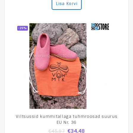
Lisa Korvi
out
of
5
-25%
Viltsussid kummitallaga tuhmroosad suurus
EU Nr. 36
€
34,48
€
45,97