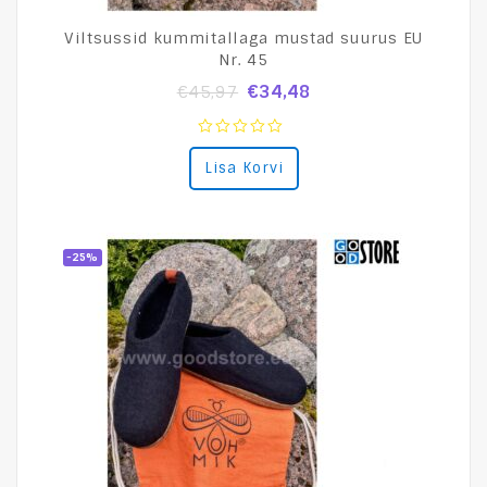
Viltsussid kummitallaga mustad suurus EU
Nr. 45
€
34,48
€
45,97
0
Lisa Korvi
out
of
5
-25%