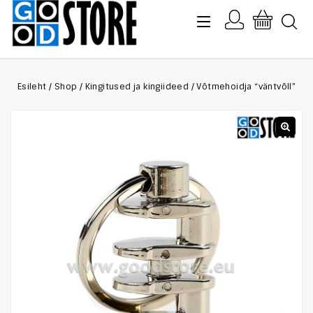
Esileht
/
Shop
/
Kingitused ja kingiideed
/
Võtmehoidja “väntvõll”