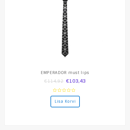
EMPERADOR must lips
€
103,43
€
114,92
0
Lisa Korvi
out
of
5