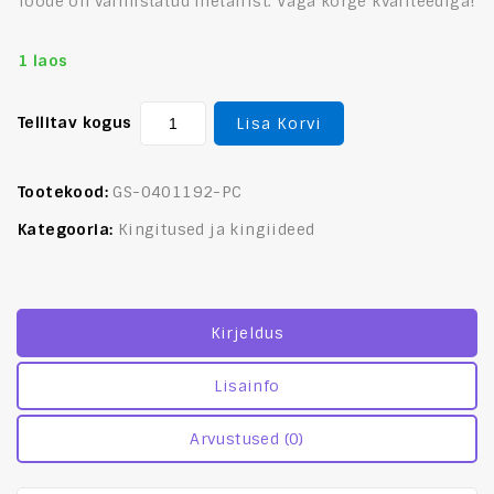
Toode on valmistatud metallist. Väga kõrge kvaliteediga!
1 laos
Tellitav kogus
Lisa Korvi
Tootekood:
GS-0401192-PC
Kategooria:
Kingitused ja kingiideed
Kirjeldus
Lisainfo
Arvustused (0)