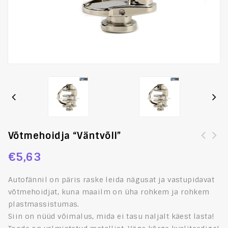
Võtmehoidja “väntvõll”
Kõrvarõngaste paar, ringikujulised ja tsirkooniga,
€
5,63
helesinised
Autofännil on päris raske leida nägusat ja vastupidavat
võtmehoidjat, kuna maailm on üha rohkem ja rohkem
plastmassistumas.
Siin on nüüd võimalus, mida ei tasu naljalt käest lasta!