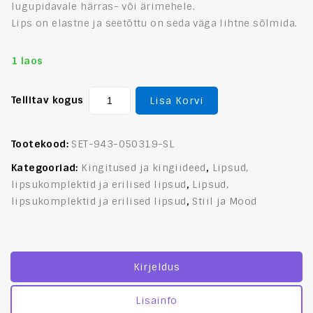
lugupidavale härras- või ärimehele.
Lips on elastne ja seetõttu on seda väga lihtne sõlmida.
1 laos
Tellitav kogus
Lisa Korvi
Tootekood:
SET-943-050319-SL
Kategooriad:
Kingitused ja kingiideed
,
Lipsud,
lipsukomplektid ja erilised lipsud
,
Lipsud,
lipsukomplektid ja erilised lipsud
,
Stiil ja Mood
Kirjeldus
Lisainfo