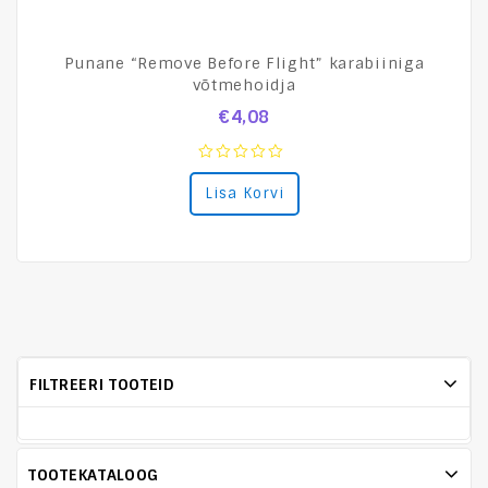
Punane “Remove Before Flight” karabiiniga
võtmehoidja
€
4,08
0
Lisa Korvi
out
of
5
FILTREERI TOOTEID
TOOTEKATALOOG