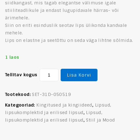
siidkangast, mis tagab elegantse välimuse igale
stiiliteadlikule ja endast lugupidavale härras- või
ärimehele.
Siin on eriti esinduslik seotav lips ülikonda kandvale
mehele.
Lips on elastne ja seetõttu on seda väga lihtne sõlmida.
1 laos
Tellitav kogus
Lisa Korvi
Tootekood:
SET-31D-050519
Kategooriad:
Kingitused ja kingiideed
,
Lipsud,
lipsukomplektid ja erilised lipsud
,
Lipsud,
lipsukomplektid ja erilised lipsud
,
Stiil ja Mood