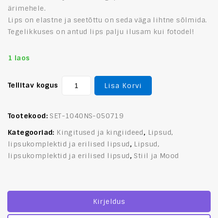
ärimehele.
Lips on elastne ja seetõttu on seda väga lihtne sõlmida.
Tegelikkuses on antud lips palju ilusam kui fotodel!
1 laos
Tellitav kogus
Lisa Korvi
Tootekood:
SET-1040NS-050719
Kategooriad:
Kingitused ja kingiideed
,
Lipsud,
lipsukomplektid ja erilised lipsud
,
Lipsud,
lipsukomplektid ja erilised lipsud
,
Stiil ja Mood
Kirjeldus