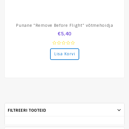
Punane “Remove Before Flight” võtmehoidja
€
5,40
0
Lisa Korvi
out
of
5
FILTREERI TOOTEID