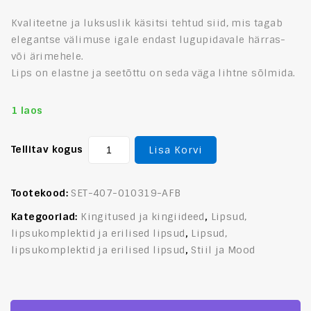
Kvaliteetne ja luksuslik käsitsi tehtud siid, mis tagab
elegantse välimuse igale endast lugupidavale härras-
või ärimehele.
Lips on elastne ja seetõttu on seda väga lihtne sõlmida.
1 laos
Tellitav kogus
Lisa Korvi
Tootekood:
SET-407-010319-AFB
Kategooriad:
Kingitused ja kingiideed
,
Lipsud,
lipsukomplektid ja erilised lipsud
,
Lipsud,
lipsukomplektid ja erilised lipsud
,
Stiil ja Mood