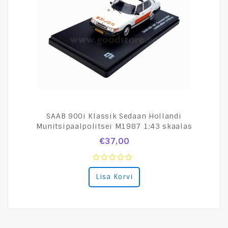
SAAB 900i Klassik Sedaan Hollandi
Munitsipaalpolitsei M1987 1:43 skaalas
€
37,00
0
Lisa Korvi
out
of
5