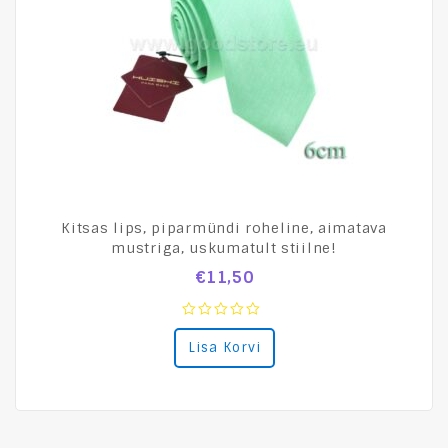
Kitsas lips, piparmündi roheline, aimatava
mustriga, uskumatult stiilne!
€
11,50
0
Lisa Korvi
out
of
5