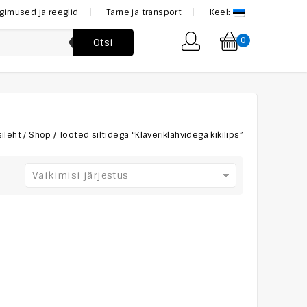
ngimused ja reeglid
Tarne ja transport
Keel:
0
Otsi
sileht
/
Shop
/
Tooted siltidega “Klaveriklahvidega kikilips”
Vaikimisi järjestus