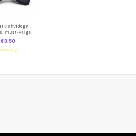
riklahvidega
ps, must-valge
€
8,50
ut