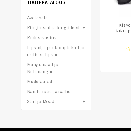
TOOTEKATALOOG
Avalehele
Klave
Kingitused ja kingiideed
kikili
Kodusisustus
Lipsud, lipsukomplektid ja
erilised lipsud
0
o
Mänguasjad ja
of
5
Nutimängud
Mudelautod
Naiste rätid ja sallid
Stiil ja Mood