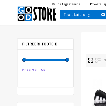
Kauba tagastamine
Privaatsus
Tootekataloog
FILTREERI TOOTEID
N
Price:
€8
—
€9