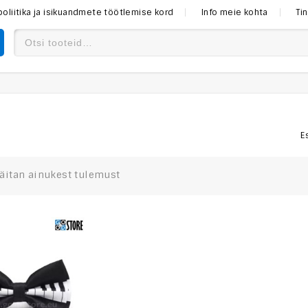
poliitika ja isikuandmete töötlemise kord
Info meie kohta
Ti
E
äitan ainukest tulemust