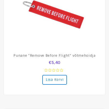
Punane “Remove Before Flight” võtmehoidja
€
5,40
0
Lisa Korvi
out
of
5