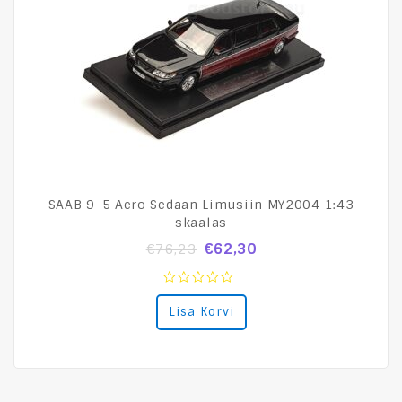
SAAB 9-5 Aero Sedaan Limusiin MY2004 1:43
skaalas
€
62,30
€
76,23
0
Lisa Korvi
out
of
5